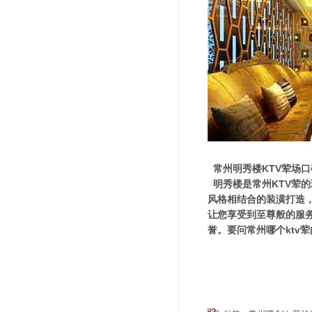
常州明秀楼KTV荤场口
明秀楼是常州KTV荤
风格相结合的装潢打造
让您享受到至尊般的服
誉。要问常州哪个ktv