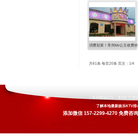
消费划算！常州ktv公主收费
共61条 每页20条 页次：1/4
常州荤场KTV
常州KTV荤
|
|
了解本地最新娱乐KTV排
添加微信
157-2299-4270
免费咨询