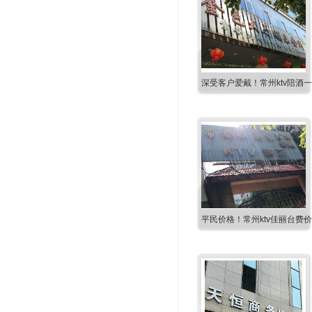
深受客户爱戴！常州ktv陪酒
平民价格！常州ktv佳丽台费