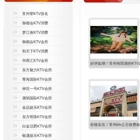
常州荤KTV排名
御都会KTV消费
梦江南KTV消费
御都会KTV会所
和天下KTV消费
华商汇KTV会所
好评如潮！常州有陪酒的KTV
东方魅力KTV会所
尊海国际KTV会所
神宫一号KTV会所
晟韬国际KTV会所
金品娱乐KTV会所
东方明珠KTV会所
价格实在！常州ktv公主收费
白金汉爵KTV会所
银晟娱乐KTV会所