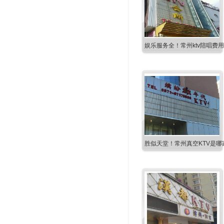
娱乐服务全！常州ktv陪唱费
胜似天堂！常州真空KTV是哪