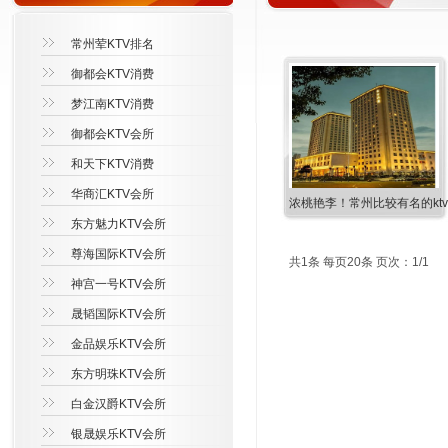
常州荤KTV排名
御都会KTV消费
梦江南KTV消费
御都会KTV会所
和天下KTV消费
华商汇KTV会所
浓桃艳李！常州比较有名的ktv
东方魅力KTV会所
尊海国际KTV会所
共1条 每页20条 页次：1/1
神宫一号KTV会所
晟韬国际KTV会所
金品娱乐KTV会所
东方明珠KTV会所
白金汉爵KTV会所
银晟娱乐KTV会所