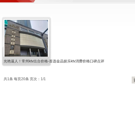
光艳逼人！常州ktv出台价格-首选金品娱乐ktv消费价格口碑点评
共1条 每页20条 页次：1/1